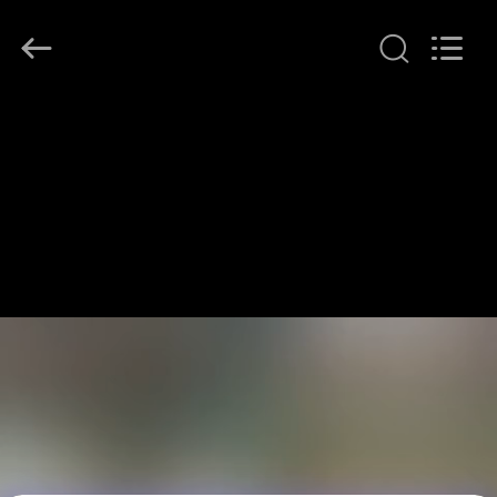
2026
LonRise
Equipment
Co.
Ltd..
All
Rights
À
Reserved.
LA
MAISON
PRODUITS
VIDÉOS
À
PROPOS
DE