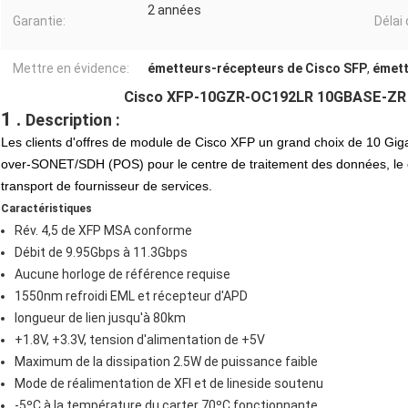
2 années
Garantie:
Délai
Mettre en évidence:
émetteurs-récepteurs de Cisco SFP
,
émett
Cisco XFP-10GZR-OC192LR 10GBASE-ZR 
1 .
Description :
Les clients d'offres de module de Cisco XFP un grand choix de 10 Giga
over-SONET/SDH (POS) pour le centre de traitement des données, le ca
transport de fournisseur de services.
Caractéristiques
Rév. 4,5 de XFP MSA conforme
Débit de 9.95Gbps à 11.3Gbps
Aucune horloge de référence requise
1550nm refroidi EML et récepteur d'APD
longueur de lien jusqu'à 80km
+1.8V, +3.3V, tension d'alimentation de +5V
Maximum de la dissipation 2.5W de puissance faible
Mode de réalimentation de XFI et de lineside soutenu
-5ºC à la température du carter 70ºC fonctionnante