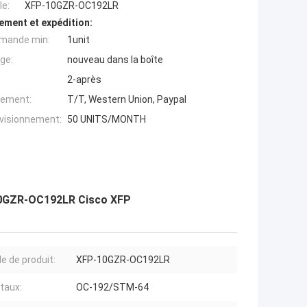
e:
XFP-10GZR-OC192LR
ement et expédition:
mande min:
1unit
ge:
nouveau dans la boîte
2-après
iement:
T/T, Western Union, Paypal
ovisionnement:
50 UNITS/MONTH
0GZR-OC192LR Cisco XFP
e de produit:
XFP-10GZR-OC192LR
 taux:
OC-192/STM-64