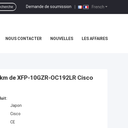
Demande de soumission
|
French
cherche
NOUS CONTACTER
NOUVELLES
LES AFFAIRES
0km de XFP-10GZR-OC192LR Cisco
uit:
Japon
Cisco
CE