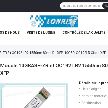
Re
OS DE NOUS
VISITE DE L'USINE
CONTRÔLE DE LA QUALITÉ
E-ZR Et OC192 LR2 1550nm 80km De XFP-10GZR-OC192LR Cisco XFP
Module 10GBASE-ZR et OC192 LR2 1550nm 8
XFP
Détails sur le prod
Lieu d'origine:
Nom de marque:
Certification: