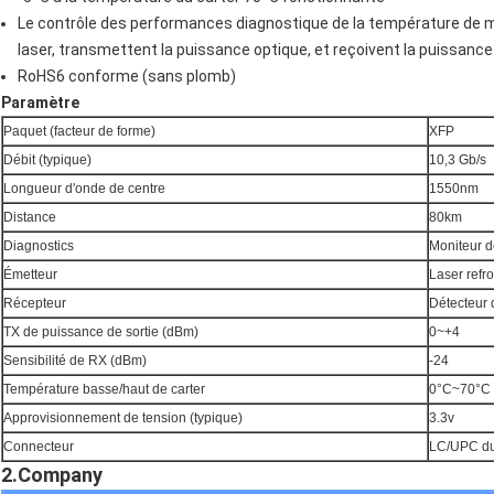
Le contrôle des performances diagnostique de la température de mo
laser, transmettent la puissance optique, et reçoivent la puissance
RoHS6 conforme (sans plomb)
Paramètre
Paquet (facteur de forme)
XFP
Débit (typique)
10,3 Gb/s
Longueur d'onde de centre
1550nm
Distance
80km
Diagnostics
Moniteur d
Émetteur
Laser refr
Récepteur
Détecteur 
TX de puissance de sortie (dBm)
0~+4
Sensibilité de RX (dBm)
-24
Température basse/haut de carter
0°C~70°C
Approvisionnement de tension (typique)
3.3v
Connecteur
LC/UPC du
2.Company