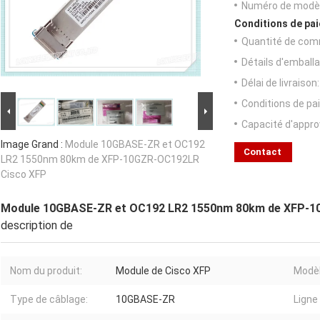
Numéro de modèl
Conditions de pai
Quantité de com
Détails d'emballa
Délai de livraison:
Conditions de pa
Capacité d'appr
Image Grand :
Module 10GBASE-ZR et OC192
Contact
LR2 1550nm 80km de XFP-10GZR-OC192LR
Cisco XFP
Module 10GBASE-ZR et OC192 LR2 1550nm 80km de XFP-1
description de
Nom du produit:
Module de Cisco XFP
Modèl
Type de câblage:
10GBASE-ZR
Ligne