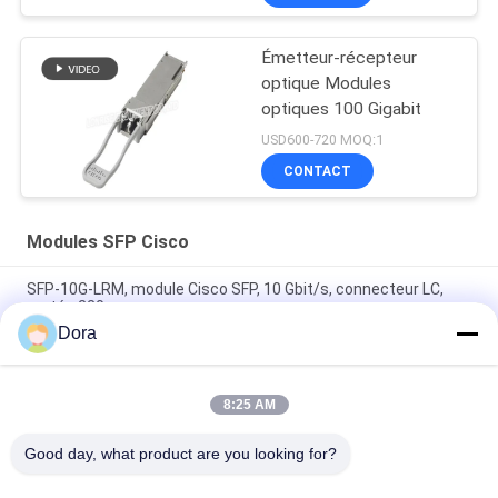
Émetteur-récepteur
optique Modules
optiques 100 Gigabit
USD600-720 MOQ:1
CONTACT
Modules SFP Cisco
SFP-10G-LRM, module Cisco SFP, 10 Gbit/s, connecteur LC,
portée 220 m
Dora
Module SFP+ compatible Cisco SFP-10G-SR | Émetteur-
récepteur MMF 10GBASE-SR 850 nm
8:25 AM
SFP-10G-SR-S, émetteur-récepteur Cisco SFP+, 10 Gbit/s/850
nm/300 m
Good day, what product are you looking for?
Catégories populaires
Tous