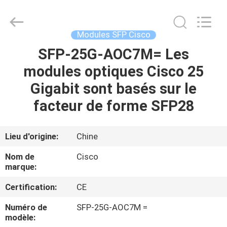
2026
LonRise
Equipment
Co.
Ltd..
Modules SFP Cisco
All
Rights
SFP-25G-AOC7M= Les
À
Reserved.
modules optiques Cisco 25
LA
Gigabit sont basés sur le
MAISON
facteur de forme SFP28
PRODUITS
Lieu d'origine:
Chine
VIDÉOS
Nom de
Cisco
marque:
À
Certification:
CE
PROPOS
Numéro de
SFP-25G-AOC7M =
DE
modèle: