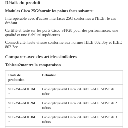
Détails du produit
Modules Cisco 25G
fournir les points forts suivants:
Interopérable avec d'autres interfaces 25G conformes à l'EEE, le cas
échéant
Certifié et testé sur les ports Cisco SFP28 pour des performances, une
qualité et une fiabilité supérieures
Connectivité haute vitesse conforme aux normes IEEE 802.3by et IEEE
802.3cc
Comparer avec des articles similaires
Tableau
2
montre la comparaison
.
Unité de
Définition
production
SFP-25G-AOC1M
Cable optique actif Cisco 25GBASE-AOC SFP28 de 1
=
mètre
SFP-25G-AOC
2
M
Cable optique actif Cisco 25GBASE-AOC SFP28 de 2
=
mètres
SFP-25G-AOC
3
M
Cable optique actif Cisco 25GBASE-AOC SFP28 de 3
=
mètres