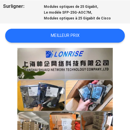
NOUS
Surligner:
,
Modules optiques de 25 Gigabit
,
Le modèle SFP-25G-AOC7M
Modules optiques à 25 Gigabit de Cisco
VISITE
DE
MEILLEUR PRIX
L'USINE
CONTRÔLE
DE
LA
QUALITÉ
NOUS
CONTACTER