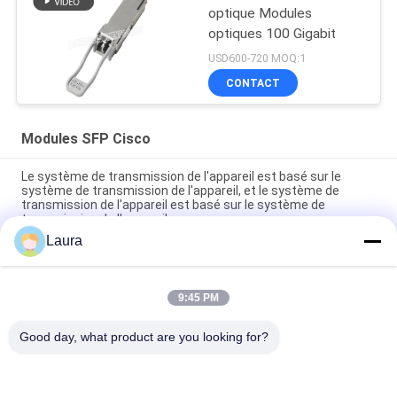
optique Modules
optiques 100 Gigabit
USD600-720 MOQ:1
CONTACT
Modules SFP Cisco
Le système de transmission de l'appareil est basé sur le
système de transmission de l'appareil, et le système de
transmission de l'appareil est basé sur le système de
transmission de l'appareil.
Laura
Cisco QSFP-100G-AOC3M 100G QSFP28 câble optique actif
3M pour le centre de données
9:45 PM
SFP-25G-AOC7M= Les modules optiques Cisco 25 Gigabit sont
basés sur le facteur de forme SFP28
Good day, what product are you looking for?
Catégories populaires
Tous