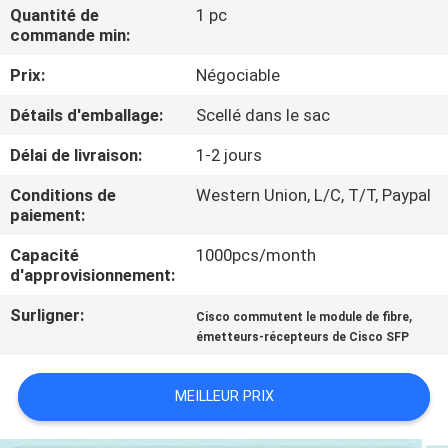
NOUS
Quantité de
1 pc
commande min:
Prix:
Négociable
VISITE
DE
Détails d'emballage:
Scellé dans le sac
L'USINE
Délai de livraison:
1-2 jours
Conditions de
Western Union, L/C, T/T, Paypal
CONTRÔLE
paiement:
DE
Capacité
1000pcs/month
d'approvisionnement:
LA
QUALITÉ
Surligner:
,
Cisco commutent le module de fibre
émetteurs-récepteurs de Cisco SFP
NOUS
MEILLEUR PRIX
CONTACTER