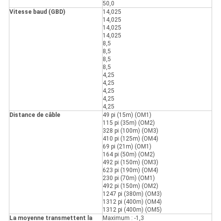
50,0
Vitesse baud (GBD)
14,025
14,025
14,025
14,025
8,5
8,5
8,5
8,5
4,25
4,25
4,25
4,25
4,25
Distance de câble
49 pi (15m) (OM1)
115 pi (35m) (OM2)
328 pi (100m) (OM3)
410 pi (125m) (OM4)
69 pi (21m) (OM1)
164 pi (50m) (OM2)
492 pi (150m) (OM3)
623 pi (190m) (OM4)
230 pi (70m) (OM1)
492 pi (150m) (OM2)
1247 pi (380m) (OM3)
1312 pi (400m) (OM4)
1312 pi (400m) (OM5)
La moyenne transmettent la
Maximum : -1,3