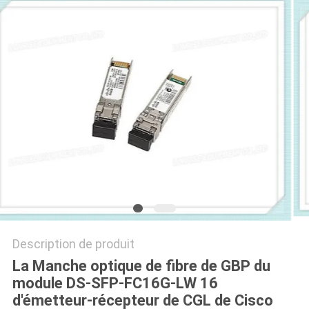
NOUVELLES
LES
AFFAIRES
PLAN
DU
SITE
POLITIQUE
DE
Description de produit
La Manche optique de fibre de GBP du
CONFIDENTIALITÉ
module DS-SFP-FC16G-LW 16
d'émetteur-récepteur de CGL de Cisco