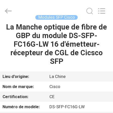
2026
LonRise
Equipment
Co.
Ltd..
Modules SFP Cisco
All
Rights
La Manche optique de fibre de
À
Reserved.
GBP du module DS-SFP-
LA
FC16G-LW 16 d'émetteur-
MAISON
récepteur de CGL de Cicsco
PRODUITS
SFP
VIDÉOS
Lieu d'origine:
La Chine
Nom de marque:
Cisco
À
Certification:
CE
PROPOS
Numéro de modèle:
DS-SFP-FC16G-LW
DE