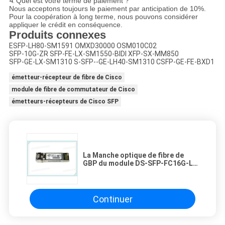
4.
Quel est votre terme de paiement ?
Nous acceptons toujours le paiement par anticipation de 10%.
Pour la coopération à long terme, nous pouvons considérer
appliquer le crédit en conséquence.
Produits connexes
ESFP-LH80-SM1591 OMXD30000 OSM010C02
SFP-10G-ZR SFP-FE-LX-SM1550-BIDI XFP-SX-MM850
SFP-GE-LX-SM1310 S-SFP--GE-LH40-SM1310 CSFP-GE-FE-BXD1
émetteur-récepteur de fibre de Cisco
module de fibre de commutateur de Cisco
émetteurs-récepteurs de Cisco SFP
La Manche optique de fibre de
GBP du module DS-SFP-FC16G-LW
16 d'émetteur-récepteur de CGL
de Cicsco SFP
Continuer