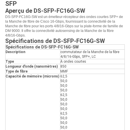
SFP
Aperçu de DS-SFP-FC16G-SW
DS-SFP-FC16G-SW est un émetteur-récepteur des ondes courtes SFP+ de
la Manche de fibre de Cisco 16-Gbps, fournissant la connectivité de la
Manche de fibre pour les ports 4/8/16-Gbps sur la plate-forme de famille de
DM 9000. Il offre la connectivité autosensing de la Manche de la fibre
4/8/16-Gbps.
Spécifications de DS-SFP-FC16G-SW
Spécifications de DS-SFP-FC16G-SW
Description
commutateur de la Manche de la fibre
4/8/16-Gbps, SFP+, LC
Type
À ondes courtes
Longueur d'onde (nanomètres)
850
Type de fibre
MMF
Capacité de mémoire (microns)
62,5
50,0
50,0
50,0
62,5
50,0
50,0
50,0
62,5
50,0
50,0
50,0