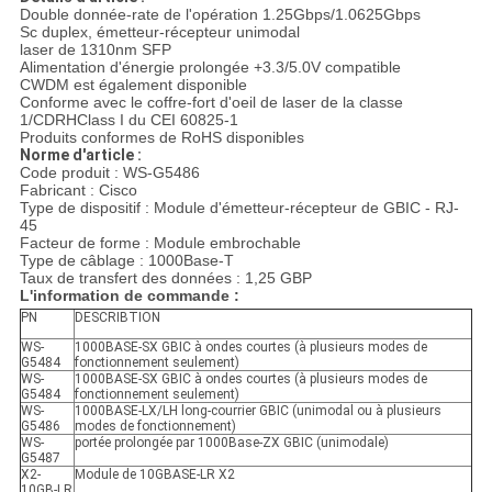
Double donnée-rate de l'opération 1.25Gbps/1.0625Gbps
Sc duplex, émetteur-récepteur unimodal
laser de 1310nm SFP
Alimentation d'énergie prolongée +3.3/5.0V compatible
CWDM est également disponible
Conforme avec le coffre-fort d'oeil de laser de la classe
1/CDRHClass I du CEI 60825-1
Produits conformes de RoHS disponibles
Norme d'article :
Code produit : WS-G5486
Fabricant : Cisco
Type de dispositif : Module d'émetteur-récepteur de GBIC - RJ-
45
Facteur de forme : Module embrochable
Type de câblage : 1000Base-T
Taux de transfert des données : 1,25 GBP
L'information de commande :
PN
DESCRIBTION
WS-
1000BASE-SX GBIC à ondes courtes (à plusieurs modes de
G5484
fonctionnement seulement)
WS-
1000BASE-SX GBIC à ondes courtes (à plusieurs modes de
G5484
fonctionnement seulement)
WS-
1000BASE-LX/LH long-courrier GBIC (unimodal ou à plusieurs
G5486
modes de fonctionnement)
WS-
portée prolongée par 1000Base-ZX GBIC (unimodale)
G5487
X2-
Module de 10GBASE-LR X2
10GB-LR