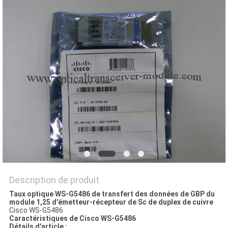
NOUVELLES
LES
AFFAIRES
PLAN
DU
SITE
POLITIQUE
DE
Description de produit
Taux optique WS-G5486 de transfert des données de GBP du
CONFIDENTIALITÉ
module 1,25 d'émetteur-récepteur de Sc de duplex de cuivre
Cisco WS-G5486
Caractéristiques de
Cisco
WS-G5486
Détails d'article :