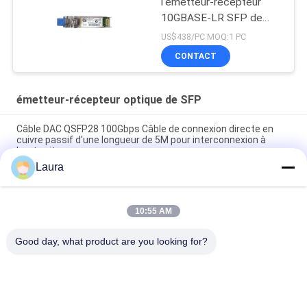
l'émetteur-récepteur
10GBASE-LR SFP de
SFP 10G LR SFP
US$438/PC MOQ:1 PC
CONTACT
émetteur-récepteur optique de SFP
Câble DAC QSFP28 100Gbps Câble de connexion directe en
cuivre passif d'une longueur de 5M pour interconnexion à
haute vitesse
Laura
Transceiver HUAWEI SFP-25G-ESR 25GBASE-ESR SFP28
850nm 300m LC Duplex MMF DOM
10:55 AM
Le module SFP-10G-LR est un module Cisco 10G SFP+ doté
d'un écran de 10GBASE-LR/SMF/1310nm.
Good day, what product are you looking for?
Catégories populaires
Tous