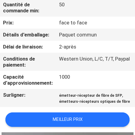
NOUS
Quantité de
50
commande min:
Prix:
face to face
VISITE
DE
Détails d'emballage:
Paquet commun
L'USINE
Délai de livraison:
2-après
Conditions de
Western Union, L/C, T/T, Paypal
CONTRÔLE
paiement:
DE
Capacité
1000
d'approvisionnement:
LA
QUALITÉ
Surligner:
,
émetteur-récepteur de fibre de SFP
émetteurs-récepteurs optiques de fibre
NOUS
MEILLEUR PRIX
CONTACTER