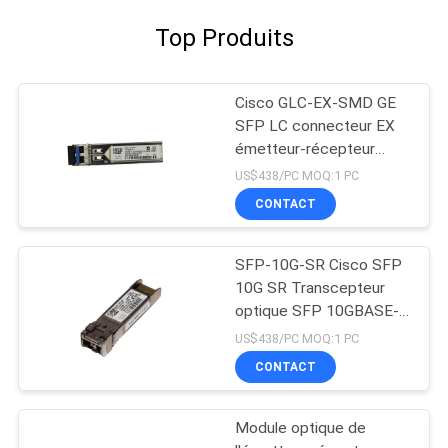
Top Produits
Cisco GLC-EX-SMD GE
SFP LC connecteur EX
émetteur-récepteur
nouveau Original
US$438/PC MOQ:1 PC
CONTACT
SFP-10G-SR Cisco SFP
10G SR Transcepteur
optique SFP 10GBASE-
SR Module SFP
US$438/PC MOQ:1 PC
CONTACT
Module optique de