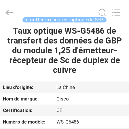
2026
LonRise
Equipment
Co.
Ltd..
émetteur-récepteur optique de SFP
All
Rights
Taux optique WS-G5486 de
À
Reserved.
transfert des données de GBP
LA
du module 1,25 d'émetteur-
MAISON
récepteur de Sc de duplex de
PRODUITS
cuivre
VIDÉOS
Lieu d'origine:
La Chine
Nom de marque:
Cisco
À
Certification:
CE
PROPOS
Numéro de modèle:
WS-G5486
DE