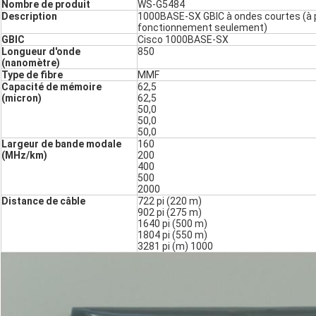
Nombre de produit
WS-G5484
Description
1000BASE-SX GBIC à ondes courtes (à 
fonctionnement seulement)
GBIC
Cisco 1000BASE-SX
Longueur d'onde
850
(nanomètre)
Type de fibre
MMF
Capacité de mémoire
62,5
(micron)
62,5
50,0
50,0
50,0
Largeur de bande modale
160
(MHz/km)
200
400
500
2000
Distance de câble
722 pi (220 m)
902 pi (275 m)
1640 pi (500 m)
1804 pi (550 m)
3281 pi (m) 1000