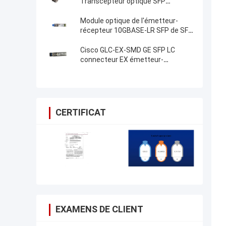
Transcepteur optique SFP
10GBASE-SR Module SFP
Module optique de l'émetteur-
récepteur 10GBASE-LR SFP de SFP
10G LR SFP
Cisco GLC-EX-SMD GE SFP LC
connecteur EX émetteur-
récepteur nouveau Original
CERTIFICAT
EXAMENS DE CLIENT