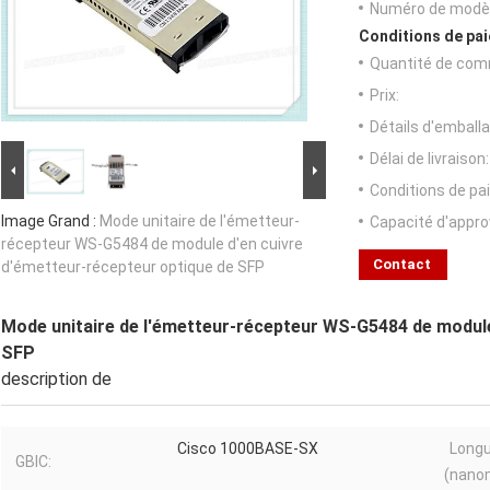
Numéro de modèl
Conditions de pai
Quantité de com
Prix:
Détails d'emballa
Délai de livraison:
Conditions de pa
Image Grand :
Mode unitaire de l'émetteur-
Capacité d'appr
récepteur WS-G5484 de module d'en cuivre
Contact
d'émetteur-récepteur optique de SFP
Mode unitaire de l'émetteur-récepteur WS-G5484 de module
SFP
description de
Cisco 1000BASE-SX
Longu
GBIC:
(nano