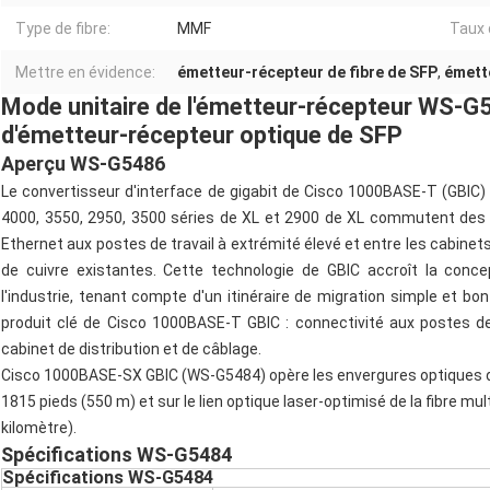
Type de fibre:
MMF
Taux 
Mettre en évidence:
émetteur-récepteur de fibre de SFP
,
émette
Mode unitaire de l'émetteur-récepteur WS-G5
d'émetteur-récepteur optique de SFP
Aperçu WS-G5486
Le convertisseur d'interface de gigabit de Cisco 1000BASE-T (GBIC) 
4000, 3550, 2950, 3500 séries de XL et 2900 de XL commutent des cl
Ethernet aux postes de travail à extrémité élevé et entre les cabine
de cuivre existantes. Cette technologie de GBIC accroît la conc
l'industrie, tenant compte d'un itinéraire de migration simple et b
produit clé de Cisco 1000BASE-T GBIC : connectivité aux postes de t
cabinet de distribution et de câblage.
Cisco 1000BASE-SX GBIC (WS-G5484) opère les envergures optiques de 
1815 pieds (550 m) et sur le lien optique laser-optimisé de la fibre 
kilomètre).
Spécifications WS-G5484
Spécifications WS-G5484