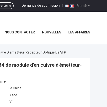
Demande de soumission
|
French
cherche
NOUS CONTACTER
NOUVELLES
LES AFFAIRES
ivre D'émetteur-Récepteur Optique De SFP
4 de module d'en cuivre d'émetteur-
uit:
La Chine
Cisco
CE