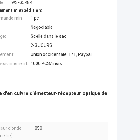
e:
WS-G5484
ement et expédition:
mande min:
1 pc
Négociable
ge:
Scellé dans le sac
2-3 JOURS
iement:
Union occidentale, T/T, Paypal
ovisionnement:
1000 PCS/mois.
 d'en cuivre d'émetteur-récepteur optique de
eur d'onde
850
mètre):