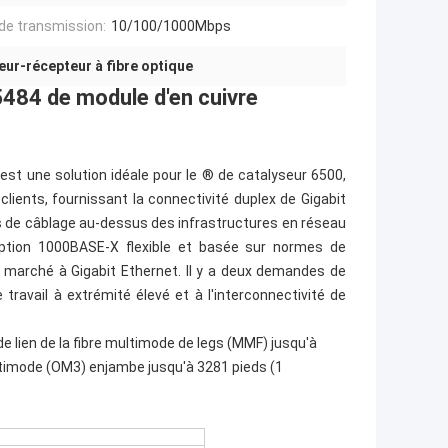
de transmission:
10/100/1000Mbps
ur-récepteur à fibre optique
484 de module d'en cuivre
est une solution idéale pour le ® de catalyseur 6500,
ients, fournissant la connectivité duplex de Gigabit
ts de câblage au-dessus des infrastructures en réseau
eption 1000BASE-X flexible et basée sur normes de
on marché à Gigabit Ethernet. Il y a deux demandes de
ravail à extrémité élevé et à l'interconnectivité de
lien de la fibre multimode de legs (MMF) jusqu'à
multimode (OM3) enjambe jusqu'à 3281 pieds (1