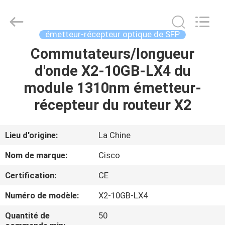
2026
LonRise
Equipment
Co.
Ltd..
émetteur-récepteur optique de SFP
All
Rights
Commutateurs/longueur
À
Reserved.
d'onde X2-10GB-LX4 du
LA
module 1310nm émetteur-
MAISON
récepteur du routeur X2
PRODUITS
Lieu d'origine:
La Chine
VIDÉOS
Nom de marque:
Cisco
Certification:
CE
À
Numéro de modèle:
X2-10GB-LX4
PROPOS
DE
Quantité de
50