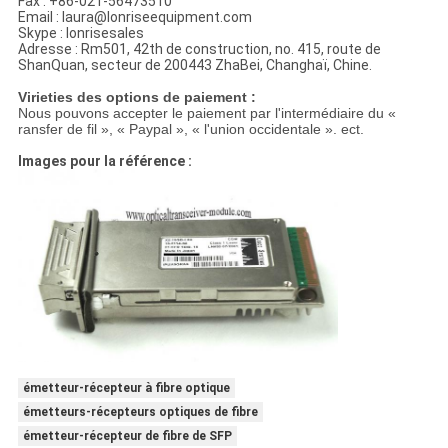
Fax : +86-021-56473510
Email : laura@lonriseequipment.com
Skype : lonrisesales
Adresse : Rm501, 42th de construction, no. 415, route de
ShanQuan, secteur de 200443 ZhaBei, Changhaï, Chine.
Virieties des options de paiement :
Nous pouvons accepter le paiement par l'intermédiaire du «
ransfer de fil », « Paypal », « l'union occidentale ». ect.
Images pour la référence :
émetteur-récepteur à fibre optique
émetteurs-récepteurs optiques de fibre
émetteur-récepteur de fibre de SFP