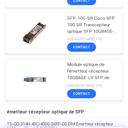
CONTACT
SFP-10G-SR Cisco SFP
10G SR Transcepteur
optique SFP 10GBASE-
SR Module SFP
US$438/PC MOQ:1 PC
CONTACT
Module optique de
l'émetteur-récepteur
10GBASE-LR SFP de
SFP 10G LR SFP
US$438/PC MOQ:1 PC
CONTACT
émetteur-récepteur optique de SFP
TS-QD-314H-40C/400G QSFP-DD ER4 Émetteur-récepteur