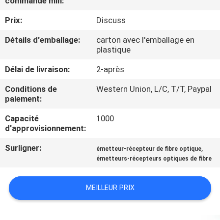
commande min:
NOUS
Prix:
Discuss
VISITE
Détails d'emballage:
carton avec l'emballage en
plastique
DE
Délai de livraison:
2-après
L'USINE
Conditions de
Western Union, L/C, T/T, Paypal
paiement:
CONTRÔLE
Capacité
1000
DE
d'approvisionnement:
LA
Surligner:
,
émetteur-récepteur de fibre optique
QUALITÉ
émetteurs-récepteurs optiques de fibre
NOUS
MEILLEUR PRIX
CONTACTER