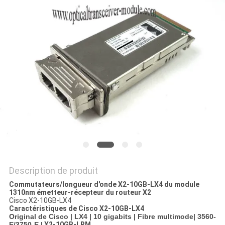
NOUVELLES
LES
AFFAIRES
SITEMAP
POLITIQUE
DE
CONFIDENTIALITÉ
Description de produit
Commutateurs/longueur d'onde X2-10GB-LX4 du module
1310nm émetteur-récepteur du routeur X2
Cisco X2-10GB-LX4
Caractéristiques de
Cisco
X2-10GB-LX4
Original de Cisco | LX4 | 10 gigabits | Fibre multimode| 3560-
E/3750-E |
X2-10GB-LRM