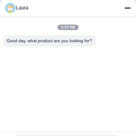
1310nm 40km LC SMF DDM
Laura
SFP-10G-LR-C, module optique Huawei SFP+, 10G, 1310 nm, 10
km, LC
5:37 PM
SFP-10G-SR, émetteur-récepteur Cisco SFP+, 10 Gbit/s/850
nm MMF/300 m
Good day, what product are you looking for?
Catégories populaires
Tous
Module Optique 
Émetteur-Récepteur 
D'émetteur-
Optique De SFP
Récepteur
Contrôle Industriel 
Modules SFP Cisco
De PLC
Module De Huawei 
Commutateur 
SFP
D'Ethernet De Cisco
Commutateurs De 
Points Finaux De 
Réseau De Huawei
Vidéoconférence