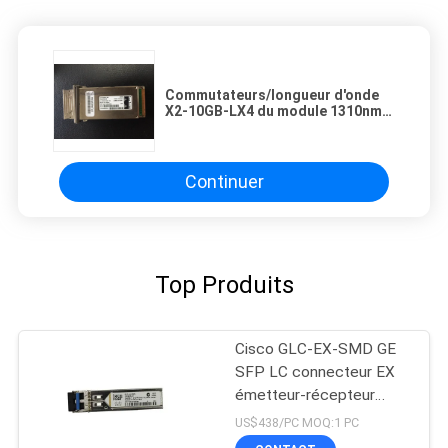
Commutateurs/longueur d'onde
X2-10GB-LX4 du module 1310nm
émetteur-récepteur du routeur X2
Continuer
Top Produits
Cisco GLC-EX-SMD GE
SFP LC connecteur EX
émetteur-récepteur
nouveau Original
US$438/PC MOQ:1 PC