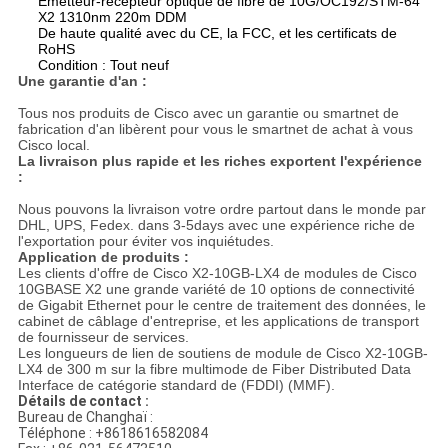
Émetteur-récepteur optique de fibre de 10G/OC192/STM-64
X2 1310nm 220m DDM
De haute qualité avec du CE, la FCC, et les certificats de
RoHS
Condition : Tout neuf
Une garantie d'an :
Tous nos produits de Cisco avec un garantie ou smartnet de
fabrication d'an libèrent pour vous le smartnet de achat à vous
Cisco local.
La livraison plus rapide et les riches exportent l'expérience
:
Nous pouvons la livraison votre ordre partout dans le monde par
DHL, UPS, Fedex. dans 3-5days avec une expérience riche de
l'exportation pour éviter vos inquiétudes.
Application de produits :
Les clients d'offre de Cisco X2-10GB-LX4 de modules de Cisco
10GBASE X2 une grande variété de 10 options de connectivité
de Gigabit Ethernet pour le centre de traitement des données, le
cabinet de câblage d'entreprise, et les applications de transport
de fournisseur de services.
Les longueurs de lien de soutiens de module de Cisco X2-10GB-
LX4 de 300 m sur la fibre multimode de Fiber Distributed Data
Interface de catégorie standard de (FDDI) (MMF).
Détails de contact :
Bureau de Changhaï :
Téléphone : +8618616582084