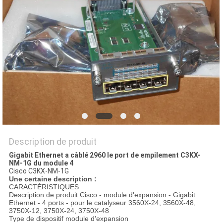
NOUVELLES
LES
AFFAIRES
SITEMAP
POLITIQUE
DE
Description de produit
Gigabit Ethernet a câblé 2960 le port de empilement C3KX-
CONFIDENTIALITÉ
NM-1G du module 4
Cisco C3KX-NM-1G
Une certaine description :
CARACTÉRISTIQUES
Description de produit Cisco - module d'expansion - Gigabit
Ethernet - 4 ports - pour le catalyseur 3560X-24, 3560X-48,
3750X-12, 3750X-24, 3750X-48
Type de dispositif module d'expansion