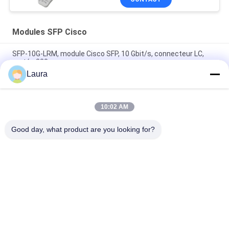
Modules SFP Cisco
SFP-10G-LRM, module Cisco SFP, 10 Gbit/s, connecteur LC,
portée 220 m
Laura
Module SFP+ compatible Cisco SFP-10G-SR | Émetteur-
récepteur MMF 10GBASE-SR 850 nm
10:02 AM
SFP-10G-SR-S, émetteur-récepteur Cisco SFP+, 10 Gbit/s/850
nm/300 m
Good day, what product are you looking for?
Catégories populaires
Tous
Module Optique 
Émetteur-Récepteur 
D'émetteur-
Optique De SFP
Récepteur
Contrôle Industriel 
Modules SFP Cisco
De PLC