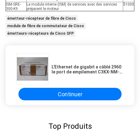
ISM-SRE-
Le module interne (ISM) de services avec des services
$1000
300-K9
préparent le moteur
émetteur-récepteur de fibre de Cisco
module de fibre de commutateur de Cisco
émetteurs-récepteurs de Cisco SFP
L'Ethernet de gigabit a câblé 2960
le port de empilement C3KX-NM-
1G du module 4
Continuer
Top Produits