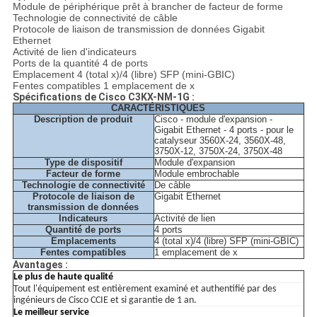
Module de périphérique prêt à brancher de facteur de forme
Technologie de connectivité de câble
Protocole de liaison de transmission de données Gigabit
Ethernet
Activité de lien d'indicateurs
Ports de la quantité 4 de ports
Emplacement 4 (total x)/4 (libre) SFP (mini-GBIC)
Fentes compatibles 1 emplacement de x
Spécifications de Cisco C3KX-NM-1G :
CARACTÉRISTIQUES
Description de produit
Cisco - module d'expansion -
Gigabit Ethernet - 4 ports - pour le
catalyseur 3560X-24, 3560X-48,
3750X-12, 3750X-24, 3750X-48
Type de dispositif
Module d'expansion
Facteur de forme
Module embrochable
Technologie de connectivité
De câble
Protocole de liaison de
Gigabit Ethernet
transmission de données
Indicateurs
Activité de lien
Quantité de ports
4 ports
Emplacements
4 (total x)/4 (libre) SFP (mini-GBIC)
Fentes compatibles
1 emplacement de x
Avantages :
Le plus de haute qualité
Tout l'équipement est entièrement examiné et authentifié par des
ingénieurs de Cisco CCIE et si garantie de 1 an.
Le meilleur service