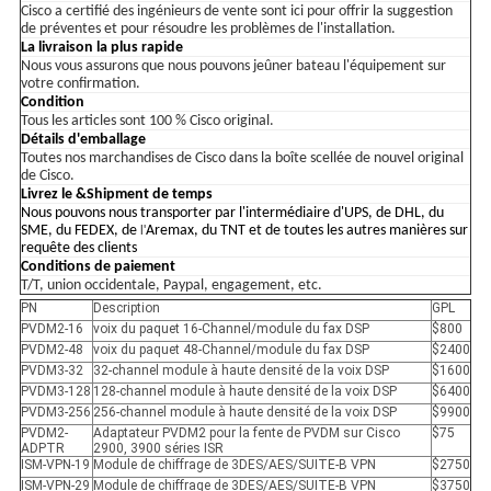
Cisco a certifié des ingénieurs de vente sont ici pour offrir la suggestion
de préventes et pour résoudre les problèmes de l'installation.
La livraison la plus rapide
Nous vous assurons que nous pouvons jeûner bateau l'équipement sur
votre confirmation.
Condition
Tous les articles sont 100 % Cisco original.
Détails d'emballage
Toutes nos marchandises de Cisco dans la boîte scellée de nouvel original
de Cisco.
Livrez le &Shipment de temps
Nous pouvons nous transporter par l'intermédiaire d'UPS, de DHL, du
SME, du FEDEX, de
l'
Aremax, du TNT et de toutes les autres manières sur
requête des clients
Conditions de paiement
T/T, union occidentale, Paypal, engagement, etc.
PN
Description
GPL
PVDM2-16
voix du paquet 16-Channel/module du fax DSP
$800
PVDM2-48
voix du paquet 48-Channel/module du fax DSP
$2400
PVDM3-32
32-channel module à haute densité de la voix DSP
$1600
PVDM3-128
128-channel module à haute densité de la voix DSP
$6400
PVDM3-256
256-channel module à haute densité de la voix DSP
$9900
PVDM2-
Adaptateur PVDM2 pour la fente de PVDM sur Cisco
$75
ADPTR
2900, 3900 séries ISR
ISM-VPN-19
Module de chiffrage de 3DES/AES/SUITE-B VPN
$2750
ISM-VPN-29
Module de chiffrage de 3DES/AES/SUITE-B VPN
$3750