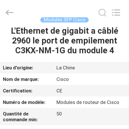
2026
LonRise
Equipment
Co.
Ltd..
Modules SFP Cisco
All
Rights
L'Ethernet de gigabit a câblé
À
Reserved.
2960 le port de empilement
LA
C3KX-NM-1G du module 4
MAISON
PRODUITS
Lieu d'origine:
La Chine
Nom de marque:
Cisco
VIDÉOS
Certification:
CE
Numéro de modèle:
Modules de routeur de Cisco
À
PROPOS
Quantité de
50
commande min:
DE