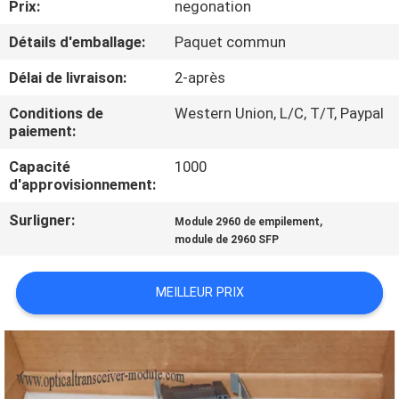
Prix:
negonation
NOUS
Détails d'emballage:
Paquet commun
VISITE
Délai de livraison:
2-après
DE
Conditions de
Western Union, L/C, T/T, Paypal
L'USINE
paiement:
Capacité
1000
d'approvisionnement:
CONTRÔLE
DE
Surligner:
,
Module 2960 de empilement
module de 2960 SFP
LA
QUALITÉ
MEILLEUR PRIX
NOUS
CONTACTER