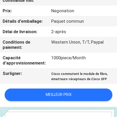
commande min:
NOUS
Prix:
Negonation
VISITE
Détails d'emballage:
Paquet commun
DE
Délai de livraison:
2-après
L'USINE
Conditions de
Western Union, T/T, Paypal
paiement:
CONTRÔLE
Capacité
1000piece/Month
d'approvisionnement:
DE
LA
Surligner:
,
Cisco commutent le module de fibre
émetteurs-récepteurs de Cisco SFP
QUALITÉ
MEILLEUR PRIX
NOUS
CONTACTER