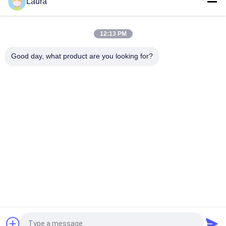
Laura
Module SFP+ compatible Cisco SFP-10G-SR | Émetteur-
récepteur MMF 10GBASE-SR 850 nm
12:13 PM
SFP-10G-SR-S, émetteur-récepteur Cisco SFP+, 10 Gbit/s/850
nm/300 m
Good day, what product are you looking for?
Catégories populaires
Tous
Module Optique 
Émetteur-Récepteur 
D'émetteur-
Optique De SFP
Récepteur
Contrôle Industriel 
Modules SFP Cisco
De PLC
Module De Huawei 
Commutateur 
SFP
D'Ethernet De Cisco
Commutateurs De 
Points Finaux De 
Réseau De Huawei
Vidéoconférence