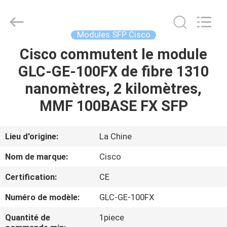
2026
LonRise
Equipment
Co.
Ltd..
Modules SFP Cisco
All
Rights
Cisco commutent le module
À
Reserved.
GLC-GE-100FX de fibre 1310
LA
nanomètres, 2 kilomètres,
MAISON
MMF 100BASE FX SFP
PRODUITS
Lieu d'origine:
La Chine
VIDÉOS
Nom de marque:
Cisco
Certification:
CE
À
Numéro de modèle:
GLC-GE-100FX
PROPOS
DE
Quantité de
1piece