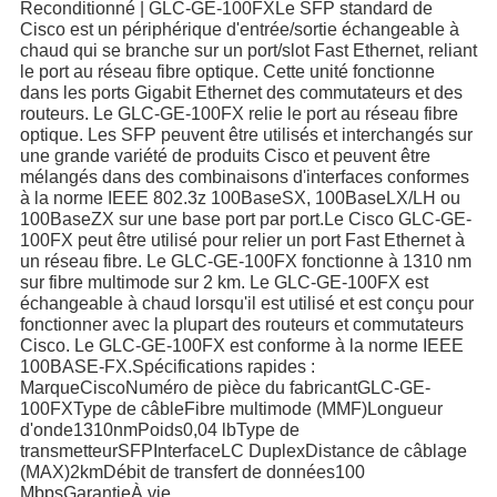
Reconditionné | GLC-GE-100FXLe SFP standard de
Cisco est un périphérique d'entrée/sortie échangeable à
chaud qui se branche sur un port/slot Fast Ethernet, reliant
le port au réseau fibre optique. Cette unité fonctionne
dans les ports Gigabit Ethernet des commutateurs et des
routeurs. Le GLC-GE-100FX relie le port au réseau fibre
optique. Les SFP peuvent être utilisés et interchangés sur
une grande variété de produits Cisco et peuvent être
mélangés dans des combinaisons d'interfaces conformes
à la norme IEEE 802.3z 100BaseSX, 100BaseLX/LH ou
100BaseZX sur une base port par port.Le Cisco GLC-GE-
100FX peut être utilisé pour relier un port Fast Ethernet à
un réseau fibre. Le GLC-GE-100FX fonctionne à 1310 nm
sur fibre multimode sur 2 km. Le GLC-GE-100FX est
échangeable à chaud lorsqu'il est utilisé et est conçu pour
fonctionner avec la plupart des routeurs et commutateurs
Cisco. Le GLC-GE-100FX est conforme à la norme IEEE
100BASE-FX.Spécifications rapides :
MarqueCiscoNuméro de pièce du fabricantGLC-GE-
100FXType de câbleFibre multimode (MMF)Longueur
d'onde1310nmPoids0,04 lbType de
transmetteurSFPInterfaceLC DuplexDistance de câblage
(MAX)2kmDébit de transfert de données100
MbpsGarantieÀ vie