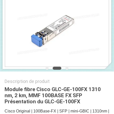
NOUVELLES
LES
AFFAIRES
SITEMAP
POLITIQUE
DE
CONFIDENTIALITÉ
Description de produit
Module fibre Cisco GLC-GE-100FX 1310
nm, 2 km, MMF 100BASE FX SFP
Présentation du GLC-GE-100FX
Cisco Original | 100Base-FX | SFP | mini-GBIC | 1310nm |