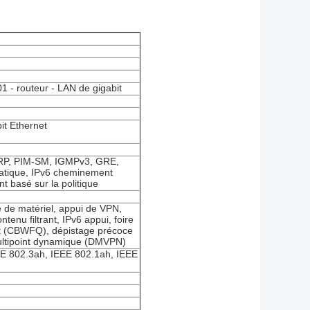
1 - routeur - LAN de gigabit
it Ethernet
RP, PIM-SM, IGMPv3, GRE,
atique, IPv6 cheminement
 basé sur la politique
e de matériel, appui de VPN,
tenu filtrant, IPv6 appui, foire
nt (CBWFQ), dépistage précoce
ultipoint dynamique (DMVPN)
EE 802.3ah, IEEE 802.1ah, IEEE