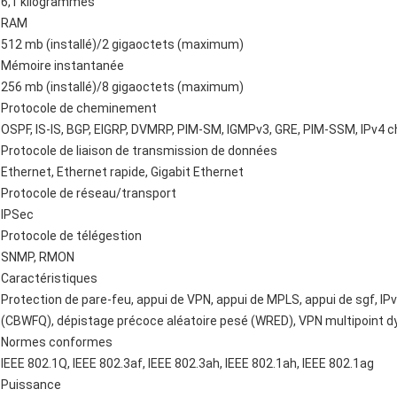
6,1 kilogrammes
RAM
512 mb (installé)/2 gigaoctets (maximum)
Mémoire instantanée
256 mb (installé)/8 gigaoctets (maximum)
Protocole de cheminement
OSPF, IS-IS, BGP, EIGRP, DVMRP, PIM-SM, IGMPv3, GRE, PIM-SSM, IPv4
Protocole de liaison de transmission de données
Ethernet, Ethernet rapide, Gigabit Ethernet
Protocole de réseau/transport
IPSec
Protocole de télégestion
SNMP, RMON
Caractéristiques
Protection de pare-feu, appui de VPN, appui de MPLS, appui de sgf, IPv
(CBWFQ), dépistage précoce aléatoire pesé (WRED), VPN multipoint
Normes conformes
IEEE 802.1Q, IEEE 802.3af, IEEE 802.3ah, IEEE 802.1ah, IEEE 802.1ag
Puissance