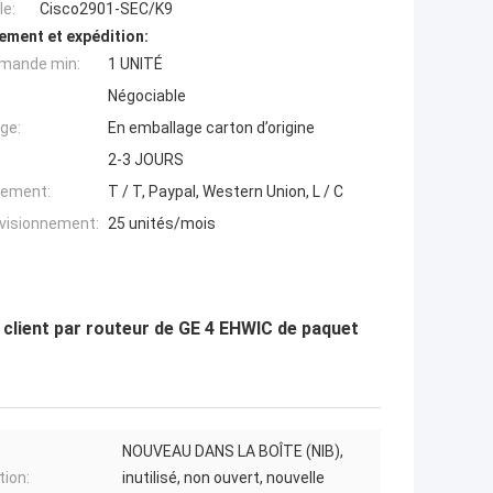
e:
Cisco2901-SEC/K9
ement et expédition:
mande min:
1 UNITÉ
Négociable
ge:
En emballage carton d’origine
2-3 JOURS
iement:
T / T, Paypal, Western Union, L / C
ovisionnement:
25 unités/mois
client par routeur de GE 4 EHWIC de paquet
NOUVEAU DANS LA BOÎTE (NIB),
tion:
inutilisé, non ouvert, nouvelle