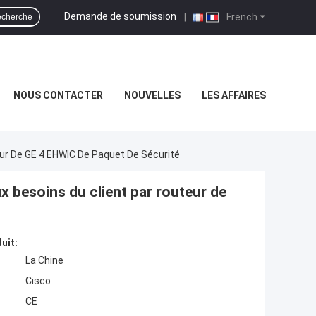
Demande de soumission
|
French
cherche
NOUS CONTACTER
NOUVELLES
LES AFFAIRES
ur De GE 4 EHWIC De Paquet De Sécurité
 besoins du client par routeur de
uit:
La Chine
Cisco
CE