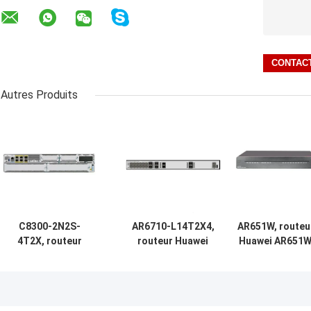
Autres Produits
C8300-2N2S-
AR6710-L14T2X4,
AR651W, routeu
4T2X, routeur
routeur Huawei
Huawei AR651W
Cisco C8300,
AR6700,
2*GE WAN/8*G
2x10GE
14xGE/2x10GE/4xSFP+
LAN/802.11ac
SFP+/4x1GE/2
SM/2 NIM