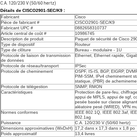
C.A. 120/230 V (50/60 hertz)
Détails de CISCO2901-SEC/K9 :
Fabricant
Cisco
Pièce de fabricant #
CISCO2901-SEC/K9
Fabricant UPC #
0882658310737
Article central de coût #
10986745
Description de produit
Paquet de sécurité de Cisco 290
Type de dispositif
Routeur
Type de clôture
Bureau - modulaire - 1U
Protocole de liaison de transmission
Ethernet, Ethernet rapide, Gigab
de données
Protocole de réseau/transport
IPSec
Protocole de cheminement
OSPF, IS-IS, BGP, EIGRP, DVM
PIM-SSM, IPv4 cheminement st
statique, (PBR) de acheminement
Protocole de télégestion
SNMP, RMON
Caractéristiques
Protection de pare-feu, chiffrag
appui de MPLS, appui de sgf, con
pesée basée sur classe aligna
aléatoire pesé (WRED), VPN m
Normes conformes
IEEE 802.1Q, IEEE 802.3af, IE
802.1ag
Puissance
C.A. 120/230 V (50/60 hertz)
Dimensions approximatives (WxDxH)
17,2 dans x 17,3 dans x 1,8 po
Poids approximatif
13,4 livres