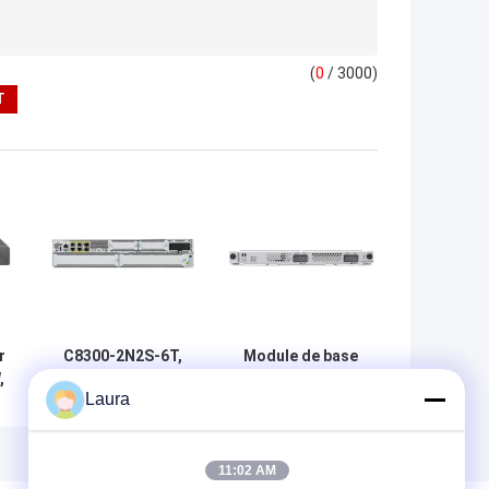
(
0
/ 3000)
r
C8300-2N2S-6T,
Module de base
,
routeur Cisco
CR8DE4NB00M1 -
Laura
E
C8300, 6x1GE/2
Optimisé pour les
SM/2 NIM
applications
industrielles
11:02 AM