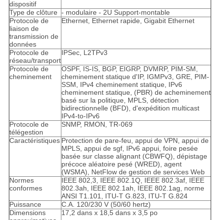
dispositif
Type de clôture
- modulaire - 2U Support-montable
Protocole de
Ethernet, Ethernet rapide, Gigabit Ethernet
liaison de
transmission de
données
Protocole de
IPSec, L2TPv3
réseau/transport
Protocole de
OSPF, IS-IS, BGP, EIGRP, DVMRP, PIM-SM,
cheminement
cheminement statique d'IP, IGMPv3, GRE, PIM-
SSM, IPv4 cheminement statique, IPv6
cheminement statique, (PBR) de acheminement
basé sur la politique, MPLS, détection
bidirectionnelle (BFD), d'expédition multicast
IPv4-to-IPv6
Protocole de
SNMP, RMON, TR-069
télégestion
Caractéristiques
Protection de pare-feu, appui de VPN, appui de
MPLS, appui de sgf, IPv6 appui, foire pesée
basée sur classe alignant (CBWFQ), dépistage
précoce aléatoire pesé (WRED), agent
(WSMA), NetFlow de gestion de services Web
Normes
IEEE 802,3, IEEE 802.1Q, IEEE 802.3af, IEEE
conformes
802.3ah, IEEE 802.1ah, IEEE 802.1ag, norme
ANSI T1.101, ITU-T G.823, ITU-T G.824
Puissance
C.A. 120/230 V (50/60 hertz)
Dimensions
17,2 dans x 18,5 dans x 3,5 po