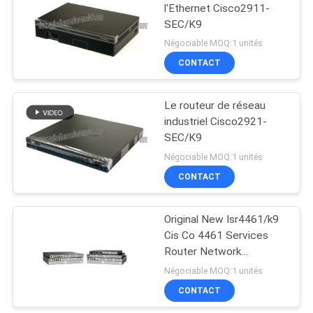
l'Ethernet Cisco2911-
SEC/K9
Négociable MOQ:1 unités
CONTACT
Le routeur de réseau
industriel Cisco2921-
SEC/K9
Négociable MOQ:1 unités
CONTACT
Original New Isr4461/k9
Cis Co 4461 Services
Router Network
PouterISR4461/K9
Négociable MOQ:1 unités
CONTACT