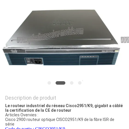
NOUVELLES
LES
AFFAIRES
PLAN
DU
SITE
POLITIQUE
Description de produit
DE
Le routeur industriel du réseau Cisco2951/K9, gigabit a câblé
la certification de la CE de routeur
CONFIDENTIALITÉ
Articles Overvies :
Cisco 2900 routeur optique CISCO2951/K9 de la fibre ISR de
série
Code de partie : CISCO2951/K9