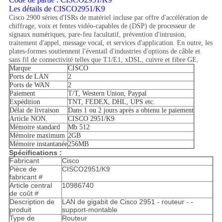
Les détails de CISCO2951/K9
Cisco 2900 séries d'ISRs de matériel incluse par offre d'accélération de
chiffrage, voix et fentes vidéo-capables de (DSP) de processeur de
signaux numériques, pare-feu facultatif, prévention d'intrusion,
traitement d'appel, message vocal, et services d'application. En outre, les
plates-formes soutiennent l'éventail d'industries d'options de câble et
sans fil de connectivité telles que T1/E1, xDSL, cuivre et fibre GE.
Marque
CISCO
Ports de LAN
2
Ports de WAN
2
Paiement
T/T, Western Union, Paypal
Expédition
TNT, FEDEX, DHL, UPS etc.
Délai de livraison
Dans 1 ou 2 jours après a obtenu le paiement
Article NON.
CISCO 2951/K9
Mémoire standard
Mb 512
Mémoire maximum
2GB
Mémoire instantanée
256MB
Spécifications :
Fabricant
Cisco
Pièce de
CISCO2951/K9
fabricant #
Article central
10986740
de coût #
Description de
LAN de gigabit de Cisco 2951 - routeur - -
produit
support-montable
Type de
Routeur