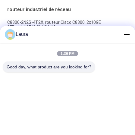
routeur industriel de réseau
C8300-2N2S-4T2X, routeur Cisco C8300, 2x10GE
SFP+/4x1GE/2 SM/2 NIM
Laura
AR6710-L14T2X4, routeur Huawei AR6700,
14xGE/2x10GE/4xSFP+
1:36 PM
AR651W, routeur Huawei AR651W, 2*GE WAN/8*GE
LAN/802.11ac
Good day, what product are you looking for?
Catégories populaires
Tous
Module Optique 
Émetteur-Récepteur 
D'émetteur-
Optique De SFP
Récepteur
Contrôle Industriel 
Modules SFP Cisco
De PLC
Module De Huawei 
Commutateur 