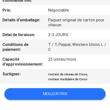
commande min:
NOUS
Prix:
Négociable
VISITE
Détails d'emballage:
Paquet original de carton pour
chacun
DE
Délai de livraison:
2-3 JOURS
L'USINE
Conditions de
T / T, Paypal, Western Union, L /
paiement:
C
CONTRÔLE
Capacité
25 unités/mois
DE
d'approvisionnement:
LA
Surligner:
,
routeur de réseau de Cisco
QUALITÉ
routeur modulaire de Cisco
NOUS
MEILLEUR PRIX
CONTACTER