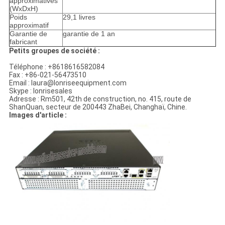
approximatives
(WxDxH)
Poids
29,1 livres
approximatif
Garantie de
garantie de 1 an
fabricant
Petits groupes de société :
Téléphone : +8618616582084
Fax : +86-021-56473510
Email : laura@lonriseequipment.com
Skype : lonrisesales
Adresse : Rm501, 42th de construction, no. 415, route de
ShanQuan, secteur de 200443 ZhaBei, Changhaï, Chine.
Images d'article :