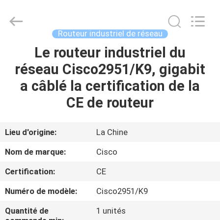
2026
LonRise
Equipment
Co.
Ltd..
Routeur industriel de réseau
All
Rights
Le routeur industriel du
À
Reserved.
réseau Cisco2951/K9, gigabit
LA
a câblé la certification de la
MAISON
CE de routeur
PRODUITS
Lieu d'origine:
La Chine
VIDÉOS
Nom de marque:
Cisco
Certification:
CE
À
Numéro de modèle:
Cisco2951/K9
PROPOS
DE
Quantité de
1 unités