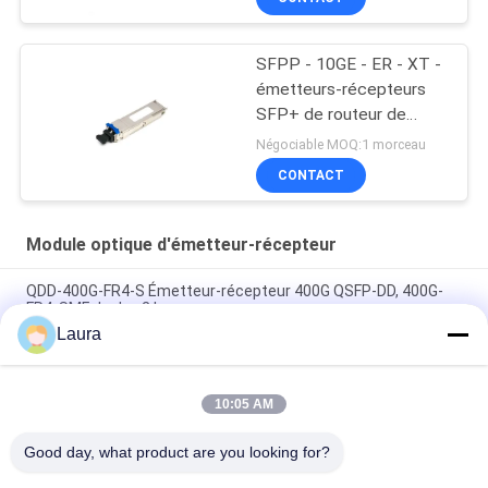
SFPP - 10GE - ER - XT -
émetteurs-récepteurs
SFP+ de routeur de
genévrier
Négociable MOQ:1 morceau
CONTACT
Module optique d'émetteur-récepteur
QDD-400G-FR4-S Émetteur-récepteur 400G QSFP-DD, 400G-
FR4, SMF duplex 2 km
Laura
Transcepteur QDD-400G-DR4-S 400G QSFP-DD, 400G-DR4,
SMF duplex de 500m
10:05 AM
Transcepteur QDD-400G-LR4-S 400G QSFP-DD, 400G-LR4, SMF
duplex de 10 km
Good day, what product are you looking for?