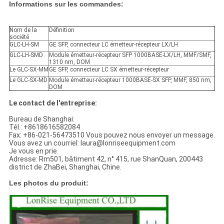
Informations sur les commandes:
Nom de la
Définition
société
GLC-LH-SM
GE SFP, connecteur LC émetteur-récepteur LX/LH
GLC-LH-SMD
Module émetteur-récepteur SFP 1000BASE-LX/LH, MMF/SMF,
1310 nm, DOM
Le GLC-SX-MM
GE SFP, connecteur LC SX émetteur-récepteur
Le GLC-SX-MD
Module émetteur-récepteur 1000BASE-SX SFP, MMF, 850 nm,
DOM
Le contact de l'entreprise:
Bureau de Shanghai:
Tél.: +8618616582084
Fax: +86-021-56473510 Vous pouvez nous envoyer un message.
Vous avez un courriel: laura@lonriseequipment.com
Je vous en prie.
Adresse: Rm501, bâtiment 42, n° 415, rue ShanQuan, 200443
district de ZhaBei, Shanghai, Chine.
Les photos du produit: