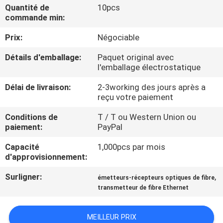
NOUS
Quantité de
10pcs
commande min:
Prix:
Négociable
VISITE
DE
Détails d'emballage:
Paquet original avec
l'emballage électrostatique
L'USINE
Délai de livraison:
2-3working des jours après a
reçu votre paiement
CONTRÔLE
Conditions de
T / T ou Western Union ou
DE
paiement:
PayPal
LA
Capacité
1,000pcs par mois
QUALITÉ
d'approvisionnement:
Surligner:
,
émetteurs-récepteurs optiques de fibre
NOUS
transmetteur de fibre Ethernet
CONTACTER
MEILLEUR PRIX