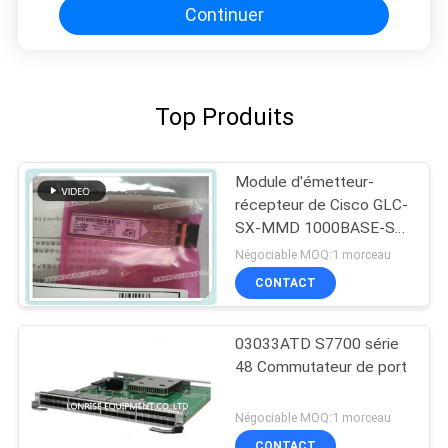
Continuer
Top Produits
Module d'émetteur-
récepteur de Cisco GLC-
SX-MMD 1000BASE-SX
SFP
Négociable MOQ:1 morceau
CONTACT
03033ATD S7700 série
48 Commutateur de port
Négociable MOQ:1 morceau
CONTACT