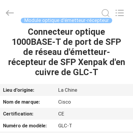
2026
LonRise
Equipment
Co.
Ltd..
Module optique d'émetteur-récepteur
All
Rights
Connecteur optique
À
Reserved.
1000BASE-T de port de SFP
LA
de réseau d'émetteur-
MAISON
récepteur de SFP Xenpak d'en
PRODUITS
cuivre de GLC-T
VIDÉOS
Lieu d'origine:
La Chine
Nom de marque:
Cisco
À
Certification:
CE
PROPOS
Numéro de modèle:
GLC-T
DE