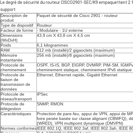
Le degré de sécurité du routeur CISCO2901-SEC/K9 empaquettent 2 1h 
support
Description de
Paquet de sécurité de Cisco 2901 - routeur
produit
Type de dispositif
Routeur
Facteur de forme
- Modulaire - 1U externe
Dimensions
43,9 cm X 43,8 cm X 4,5 cm
(WxDxH)
Poids
6,1 kilogrammes
RAM
512 mb (installé)/2 gigaoctets (maximum)
Mémoire
256 mb (installé)/8 gigaoctets (maximum)
instantanée
Protocole de
OSPF, IS-IS, BGP, EIGRP, DVMRP, PIM-SM, IGMPv
cheminement
cheminement statique, cheminement IPv6 statique
Protocole de
Ethernet, Ethernet rapide, Gigabit Ethernet
liaison de
transmission de
données
Protocole de
IPSec
réseau/transport
Protocole de
SNMP, RMON
télégestion
Caractéristiques
Protection de pare-feu, appui de VPN, appui de MP
foire pesée basée sur classe alignant (CBWFQ), dé
(WRED), VPN multipoint dynamique (DMVPN)
Normes conformes
IEEE 802.1Q, IEEE 802.3af, IEEE 802.3ah, IEEE 8