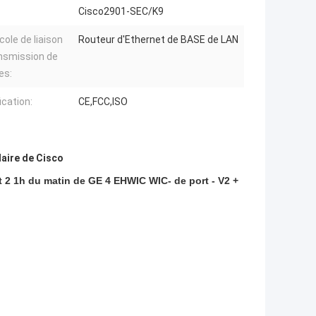
Cisco2901-SEC/K9
cole de liaison
Routeur d'Ethernet de BASE de LAN
nsmission de
es:
ication:
CE,FCC,ISO
aire de Cisco
2 1h du matin de GE 4 EHWIC WIC- de port - V2 +