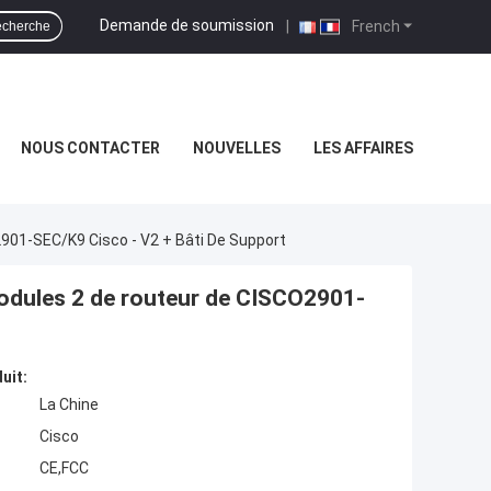
Demande de soumission
|
French
cherche
NOUS CONTACTER
NOUVELLES
LES AFFAIRES
901-SEC/K9 Cisco - V2 + Bâti De Support
odules 2 de routeur de CISCO2901-
uit:
La Chine
Cisco
CE,FCC