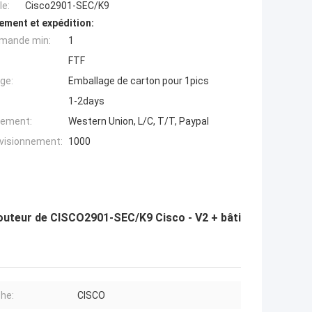
e:
Cisco2901-SEC/K9
ement et expédition:
mande min:
1
FTF
ge:
Emballage de carton pour 1pics
1-2days
iement:
Western Union, L/C, T/T, Paypal
ovisionnement:
1000
routeur de CISCO2901-SEC/K9 Cisco - V2 + bâti
he:
CISCO