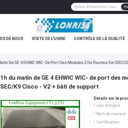
Re
OS DE NOUS
VISITE DE L'USINE
CONTRÔLE DE LA QUALITÉ
atin De GE 4 EHWIC WIC- De Port Des Modules 2 De Routeur De CISCO2
1h du matin de GE 4 EHWIC WIC- de port des m
SEC/K9 Cisco - V2 + bâti de support
Détails sur le prod
Lieu d'origine:
Nom de marque:
Certification: