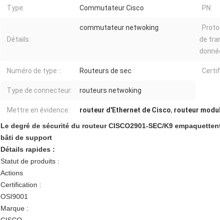
Type:
Commutateur Cisco
PN:
commutateur netwoking
Proto
Détails:
de tra
donné
Numéro de type ::
Routeurs de sec
Certif
Type de connecteur:
routeurs netwoking
Mettre en évidence:
routeur d'Ethernet de Cisco
,
routeur modul
Le degré de sécurité du routeur CISCO2901-SEC/K9 empaquettent 
bâti de support
Détails rapides :
Statut de produits :
Actions
Certification :
OSI9001
Marque :