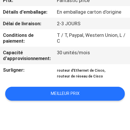
Prix:
Fantastic price
NOUS
Détails d'emballage:
En emballage carton d’origine
VISITE
Délai de livraison:
2-3 JOURS
DE
Conditions de
T / T, Paypal, Western Union, L /
paiement:
C
L'USINE
Capacité
30 unités/mois
d'approvisionnement:
CONTRÔLE
Surligner:
,
DE
routeur d'Ethernet de Cisco
routeur de réseau de Cisco
LA
QUALITÉ
MEILLEUR PRIX
NOUS
CONTACTER