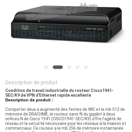
NOUVELLES
LES
AFFAIRES
SITEMAP
POLITIQUE
Description de produit
DE
Condition de travail industrielle du routeur Cisco1941-
CONFIDENTIALITÉ
SEC/K9 de VPN d'Ethernet rapide excellente
Description de produit :
Comporter deux a augmenté des fentes de WIC et le mb 512 de
mémoire de DRACHME, le routeur sans fil du gigabit à deux
orifices N de Cisco 1941 (CISCO1941-SEC/K9) offre l'agilité de
réseau et la sécurité nécessaire pour les réseaux à la maison et
commerciaux. Ce routeur a le mb 256 de mémoire instantanée