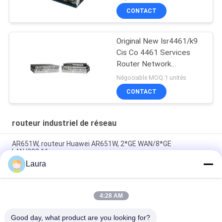
CONTACT
Original New Isr4461/k9
Cis Co 4461 Services
Router Network
PouterISR4461/K9
Négociable MOQ:1 unités
CONTACT
routeur industriel de réseau
AR651W, routeur Huawei AR651W, 2*GE WAN/8*GE
LAN/802.11ac
Laura
AR6710-L14T2X4, routeur Huawei AR6700,
14xGE/2x10GE/4xSFP+
4:28 AM
C8300-2N2S-4T2X, routeur Cisco C8300, 2x10GE
SFP+/4x1GE/2 SM/2 NIM
Good day, what product are you looking for?