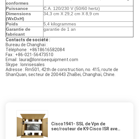
conformes
Puissance
C.A. 120/230 V (50/60 hertz)
Dimensions
34,3 cm X 29,2 cm X 8,9 cm
(WxDxH)
Poids
5,4 kilogrammes
Garantie de
garantie de 1 an
fabricant
Contacts de société :
Bureau de Changhaï :
Téléphone : +8618616582084
Fax : +86-021-56473510
Email : laura@lonriseequipment.com
Skype : lonrisesales
Adresse : Rm501, 42th de construction, no. 415, route de
ShanQuan, secteur de 200443 ZhaBei, Changhaï, Chine.
Cisco1941- SSL de Vpn de
sec/routeur de K9 Cisco ISR avec
Hwic-3g - base Mw d'IP de Hspa