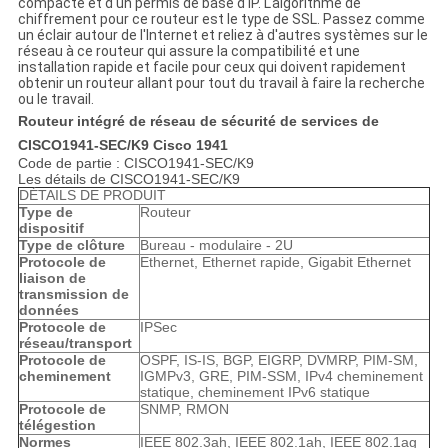
compacte et d'un permis de base d'IP. L'algorithme de
chiffrement pour ce routeur est le type de SSL. Passez comme
un éclair autour de l'Internet et reliez à d'autres systèmes sur le
réseau à ce routeur qui assure la compatibilité et une
installation rapide et facile pour ceux qui doivent rapidement
obtenir un routeur allant pour tout du travail à faire la recherche
ou le travail.
Routeur intégré de réseau de sécurité de services de
CISCO1941-SEC/K9 Cisco 1941
Code de partie : CISCO1941-SEC/K9
Les détails de CISCO1941-SEC/K9
DÉTAILS DE PRODUIT
Type de
Routeur
dispositif
Type de clôture
Bureau - modulaire - 2U
Protocole de
Ethernet, Ethernet rapide, Gigabit Ethernet
liaison de
transmission de
données
Protocole de
IPSec
réseau/transport
Protocole de
OSPF, IS-IS, BGP, EIGRP, DVMRP, PIM-SM,
cheminement
IGMPv3, GRE, PIM-SSM, IPv4 cheminement
statique, cheminement IPv6 statique
Protocole de
SNMP, RMON
télégestion
Normes
IEEE 802.3ah, IEEE 802.1ah, IEEE 802.1ag