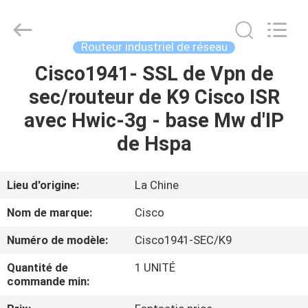
2026
LonRise
Equipment
Co.
Ltd..
Routeur industriel de réseau
All
Rights
Cisco1941- SSL de Vpn de
À
Reserved.
sec/routeur de K9 Cisco ISR
LA
avec Hwic-3g - base Mw d'IP
MAISON
de Hspa
PRODUITS
Lieu d'origine:
La Chine
VIDÉOS
Nom de marque:
Cisco
Numéro de modèle:
Cisco1941-SEC/K9
À
Quantité de
1 UNITÉ
PROPOS
commande min:
DE